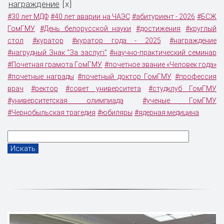
награждение
x
[
]
#30 лет МДФ
#40 лет аварии на ЧАЭС
#абитуриент - 2026
#БСЖ
ГомГМУ
#День белорусской науки
#достижения
#круглый
стол
#куратор
#куратор года - 2025
#награждение
#нагрудный Знак "За заслугi"
#научно-практический семинар
#Почетная грамота ГомГМУ
#почетное звание «Человек года»
#почетные награды
#почетный доктор ГомГМУ
#профессия
врач
#ректор
#совет университета
#студклуб ГомГМУ
#университетская олимпиада
#ученые ГомГМУ
#Чернобыльская трагедия
#юбиляры
#ядерная медицина