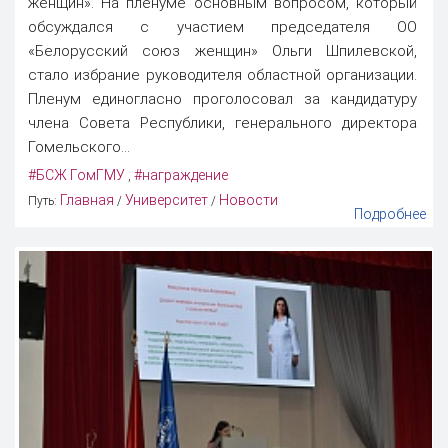
женщин». На пленуме основным вопросом, который
обсуждался с участием председателя ОО
«Белорусский союз женщин» Ольги Шпилевской,
стало избрание руководителя областной организации.
Пленум единогласно проголосовал за кандидатуру
члена Совета Республики, генерального директора
Гомельского...
#БСЖ ГомГМУ
#награждение
,
Главная
Университет
Новости
Путь:
/
/
Подробнее