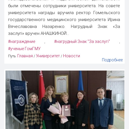
были отмечены сотрудники университета. На совете
университета награды вручила ректор Гомельского
государственного медицинского университета Ирина
Вячеславовна Назаренко. Нагрудный Знак «За
заслугi» вручен АНАШКИНОЙ...
#награждение
#нагрудный Знак "За заслугi"
,
,
#ученые ГомГМУ
Главная
Университет
Новости
Путь:
/
/
Подробнее