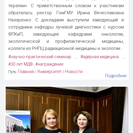
терапии». С приветственным словом к участникам
обратилась ректор ГомГМУ Ирина Вячеславовна
Назаренко. С докладами выступили заведующий и
сотрудники кафедры лучевой диагностики с курсом
ФПКиП, заведующие кафедрами онкологии,
экологической и профилактической медицины,
коллеги из РНПЦ радиационной медицины и экологии...
#научно-практический семинар
#ядерная медицина
,
,
#30 лет МДФ
#награждение
,
Главная
Университет
Новости
Путь:
/
/
Подробнее