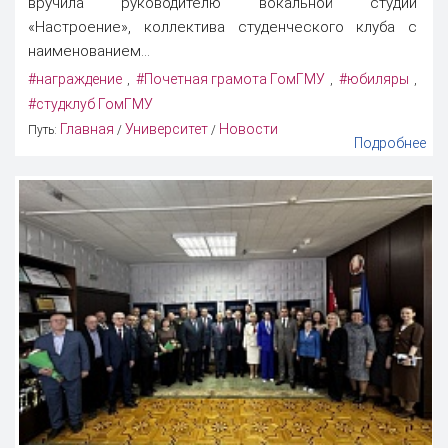
вручила руководителю вокальной студии
«Настроение», коллектива студенческого клуба с
наименованием...
#награждение
#Почетная грамота ГомГМУ
#юбиляры
,
,
,
#студклуб ГомГМУ
Главная
Университет
Новости
Путь:
/
/
Подробнее