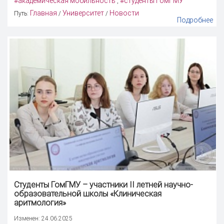
#академическая мобильность
#студенты ГомГМУ
,
Главная
Университет
Новости
Путь:
/
/
Подробнее
Студенты ГомГМУ – участники II летней научно-
образовательной школы «
Клиническая
аритмология
»
Изменен: 24.06.2025