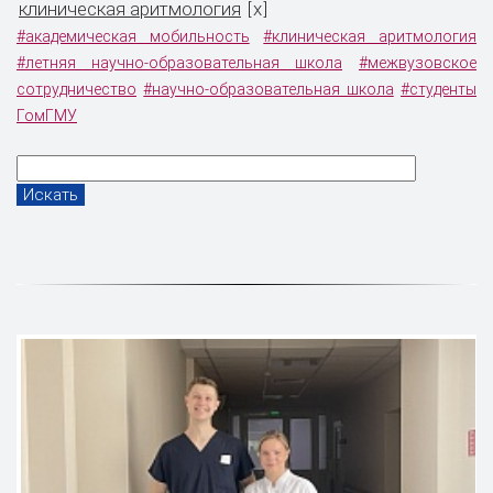
клиническая аритмология
x
[
]
#академическая мобильность
#клиническая аритмология
#летняя научно-образовательная школа
#межвузовское
сотрудничество
#научно-образовательная школа
#студенты
ГомГМУ