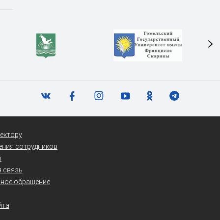
ектору
ения сотрудников
ы
 связь
нное обращение
йта