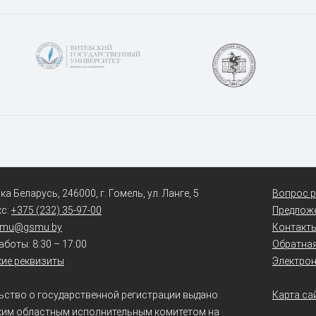
а Беларусь, 246000, г. Гомель, ул. Ланге, 5
Вопрос р
кс:
+375 (232) 35-97-00
Предлож
smu@gsmu.by
Контакт
боты: 8:30 – 17:00
Обратная
ие реквизиты
Электро
ьство о государственной регистрации выдано
Карта са
ким областным исполнительным комитетом на