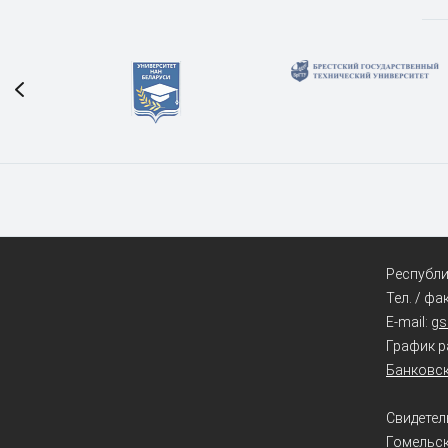
Республик
Тел. / фа
E-mail:
g
График ра
Банковск
Свидетел
Гомельс