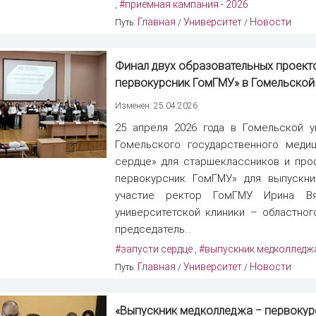
#приемная кампания - 2026
,
Главная
Университет
Новости
Путь:
/
/
Финал двух образовательных проекто
первокурсник ГомГМУ» в Гомельской
Изменен: 25.04.2026
25 апреля 2026 года в Гомельской у
Гомельского государственного медиц
сердце» для старшеклассников и про
первокурсник ГомГМУ» для выпускни
участие ректор ГомГМУ Ирина Вя
университетской клиники – областног
председатель...
#запусти сердце
#выпускник медколледж
,
Главная
Университет
Новости
Путь:
/
/
«
Выпускник медколледжа ‒ первокур