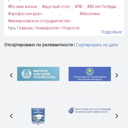
#Во имя жизни
#круглый стол
#ЛФ
#80 лет Победы
,
,
,
,
#профессия врач
#биоэтика
,
,
#межвузовское сотрудничество
Главная
Университет
Новости
Путь:
/
/
Подробнее
Отсортировано по релевантности
|
Сортировать по дате