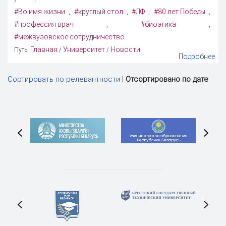
#Во имя жизни
#круглый стол
#ЛФ
#80 лет Победы
,
,
,
,
#профессия врач
#биоэтика
,
,
#межвузовское сотрудничество
Главная
Университет
Новости
Путь:
/
/
Подробнее
Сортировать по релевантности
|
Отсортировано по дате