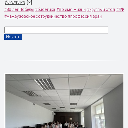
биоэтика
x
[
]
#80 лет Победы
#биоэтика
#Во имя жизни
#круглый стол
#ЛФ
#межвузовское сотрудничество
#профессия врач