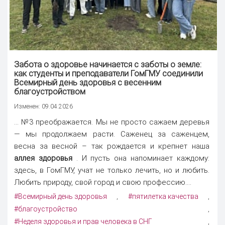
Забота о здоровье начинается с заботы о земле:
как студенты и преподаватели ГомГМУ соединили
Всемирный день здоровья с весенним
благоустройством
Изменен: 09.04.2026
... №3 преображается. Мы не просто сажаем деревья
— мы продолжаем расти. Саженец за саженцем,
весна за весной – так рождается и крепнет наша
аллея здоровья
. И пусть она напоминает каждому:
здесь, в ГомГМУ, учат не только лечить, но и любить.
Любить природу, свой город и свою профессию....
#Всемирный день здоровья
#пятилетка качества
,
,
#благоустройство
,
#Неделя здоровья и прав человека в СНГ
,