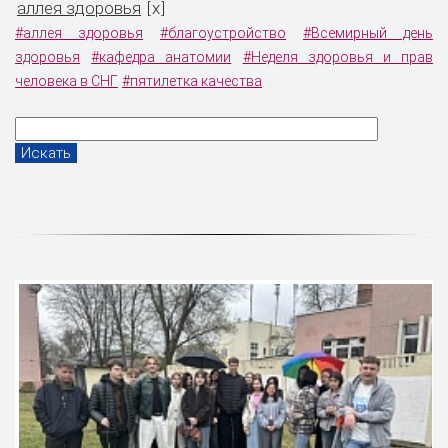
аллея здоровья
x
[
]
#аллея здоровья
#благоустройство
#Всемирный день
здоровья
#кафедра анатомии
#Неделя здоровья и прав
человека в СНГ
#пятилетка качества