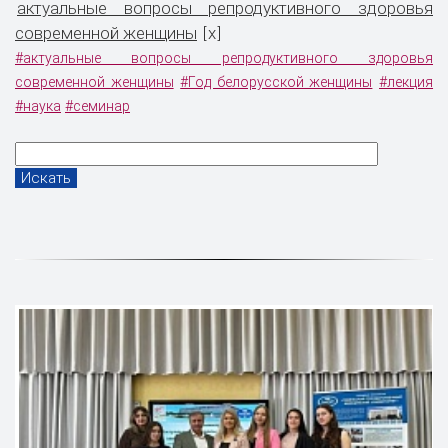
актуальные вопросы репродуктивного здоровья
современной женщины
x
[
]
#актуальные вопросы репродуктивного здоровья
современной женщины
#Год белорусской женщины
#лекция
#наука
#семинар