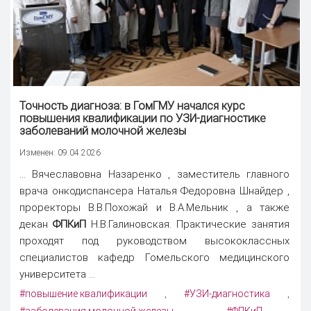
Точность диагноза: в ГомГМУ начался курс
повышения квалификации по УЗИ-диагностике
заболеваний молочной железы
Изменен: 09.04.2026
... Вячеславовна Назаренко , заместитель главного
врача онкодиспансера Наталья Федоровна Шнайдер ,
проректоры В.В.Похожай и В.А.Мельник , а также
декан
ФПКиП
Н.В.Галиновская. Практические занятия
проходят под руководством высококлассных
специалистов кафедр Гомельского медицинского
университета ...
#повышение квалификации
#УЗИ-диагностика
,
,