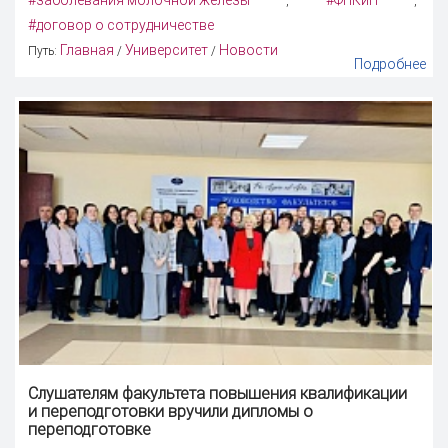
#заболевания молочной железы
#ФПКиП
,
,
#договор о сотрудничестве
Главная
Университет
Новости
Путь:
/
/
Подробнее
Слушателям факультета повышения квалификации
и переподготовки вручили дипломы о
переподготовке