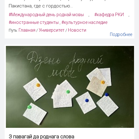
Пакистана, где с гордостью...
#Международный день роднай мовы
#кафедра РКИ
,
,
#иностранные студенты
#культурное наследие
,
Главная
Университет
Новости
Путь:
/
/
Подробнее
З павагай да роднага слова