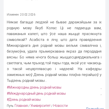
Изменен: 20.02.2026
Нiякае багацце людзей не бывае даражэйшым за iх
родную мову Якуб Колас Цi не падаецца вам,
паважаныя калегі, што ўсё наша жыццё прасякнута
сiмволiкай? Асабiста я лiчу, што дата правядзення
Мiжнароднага дня роднай мовы вельмi сiмвалiчна i,
безумоўна, удала прымеркавана якраз да пярэдадня
вясны. Бо няма нiчога больш жыццесцвярджальнага i
светлага, чым прыход той пары года, якой усе чакаюць
з такой нецярплiвасцю i надзеяй. На кафедры
замежных моў Дзень роднай мовы плаўна перайшоў у
Тыдзень роднай мовы...
#Мiжнародны дзень роднай мовы
,
#Международный день роднай мовы
,
#Дзень роднай мовы
Главная
Университет
Новости
Путь:
/
/