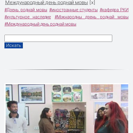
Международный день роднай мовы
x
[
]
#Дзень роднай мовы
#иностранные студенты
#кафедра РКИ
#культурное наследие
#Мiжнародны дзень роднай мовы
#Международный день роднай мовы