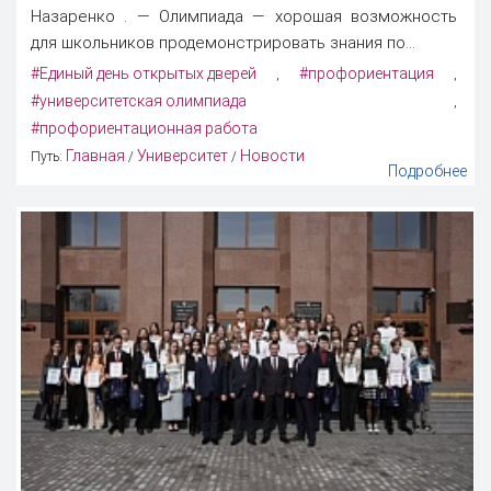
Назаренко . — Олимпиада — хорошая возможность
для школьников продемонстрировать знания по...
#Единый день открытых дверей
#профориентация
,
,
#университетская олимпиада
,
#профориентационная работа
Главная
Университет
Новости
Путь:
/
/
Подробнее