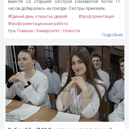
вместе со старшей сестрой Елизаветой почти 11
часов добиралась на поезде. Сестры приехали...
#Единый день открытых дверей
#профориентация
,
,
#профориентационная работа
Главная
Университет
Новости
Путь:
/
/
Подробнее