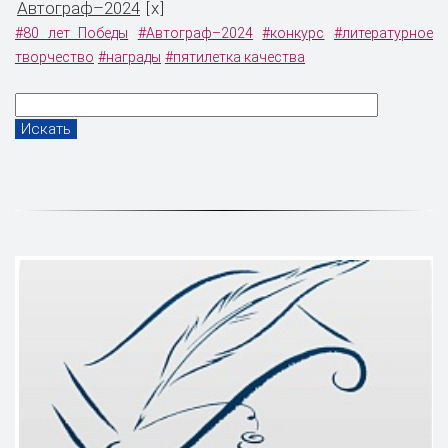
Автограф–2024
x
[
]
#80 лет Победы
#Автограф–2024
#конкурс
#литературное
творчество
#награды
#пятилетка качества