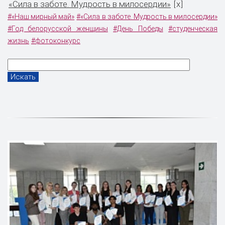
«Сила в заботе. Мудрость в милосердии»
x
[
]
#«Наш мирный май»
#«Сила в заботе. Мудрость в милосердии»
#Год белорусской женщины
#День Победы
#студенческая
жизнь
#фотоконкурс