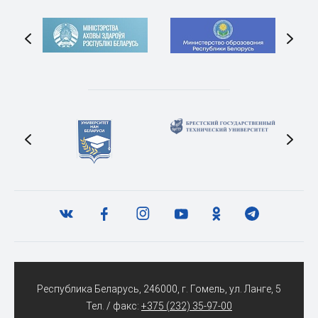
Республика Беларусь, 246000, г. Гомель, ул. Ланге, 5
Тел. / факс:
+375 (232) 35-97-00