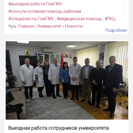
#выездная работа ГомГМУ
,
#консультативная помощь районам
,
#специалисты ГомГМУ
#медицинская помощь
#ПКЦ
,
,
Главная
Университет
Новости
Путь:
/
/
Подробнее
Выездная работа сотрудников университета