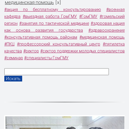
медицинская помощь
x
[
]
#акция по бесплатному консультированию
#военная
кафедра
#выездная работа ГомГМУ
#ГомГМУ
#гомельский
регион
#занятия по тактической медицине
#здоровая нация
как основа развития государства
#здравоохранение
#консультативная помощь районам
#медицинская помощь
#ПКЦ
#профессорский консультативный центр
#пятилетка
качества
#ректор
#сектор поддержки молодых специалистов
#семинар
#специалисты ГомГМУ