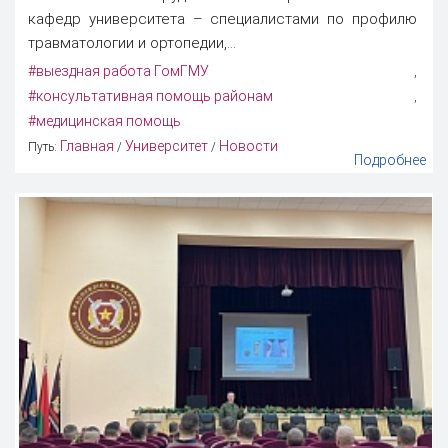
кафедр университета – специалистами по профилю
травматологии и ортопедии,...
#выездная работа ГомГМУ
,
#консультативная помощь районам
,
#медицинская помощь
Главная
Университет
Новости
Путь:
/
/
Подробнее