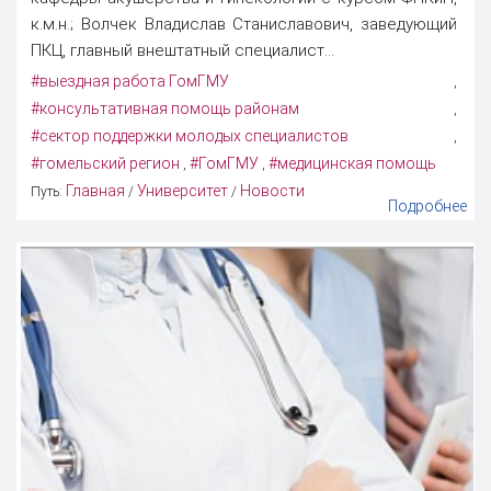
к.м.н.; Волчек Владислав Станиславович, заведующий
ПКЦ, главный внештатный специалист...
#выездная работа ГомГМУ
,
#консультативная помощь районам
,
#сектор поддержки молодых специалистов
,
#гомельский регион
#ГомГМУ
#медицинская помощь
,
,
Главная
Университет
Новости
Путь:
/
/
Подробнее