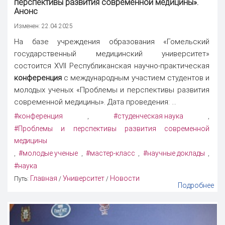
перспективы развития современной медицины».
Анонс
Изменен: 22.04.2025
На базе учреждения образования «Гомельский
государственный медицинский университет»
состоится XVII Республиканская научно-практическая
конференция
с международным участием студентов и
молодых ученых «Проблемы и перспективы развития
современной медицины». Дата проведения: ...
#конференция
#студенческая наука
,
,
#Проблемы и перспективы развития современной
медицины
#молодые ученые
#мастер-класс
#научные доклады
,
,
,
,
#наука
Главная
Университет
Новости
Путь:
/
/
Подробнее