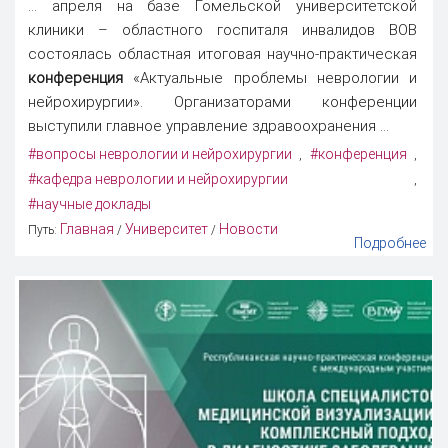
... апреля на базе Гомельской университетской
клиники – областного госпиталя инвалидов ВОВ
состоялась областная итоговая научно-практическая
конференция
«Актуальные проблемы неврологии и
нейрохирургии». Организаторами конференции
выступили главное управление здравоохранения ...
#вопросы неврологии и нейрохирургии
#конференция
,
,
#кафедра неврологии и нейрохирургии
,
#научные доклады
Главная
Университет
Новости
Путь:
/
/
Подробнее