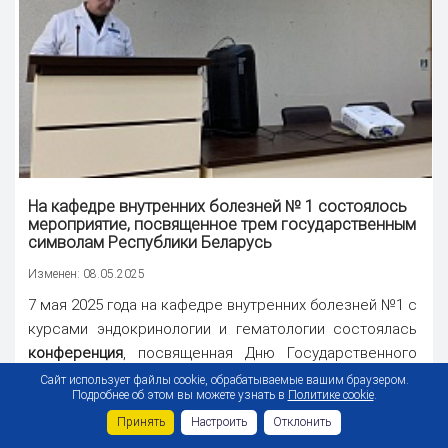
На кафедре внутренних болезней № 1 состоялось
мероприятие, посвященное трем государственным
символам Республики Беларусь
Изменен: 08.05.2025
7 мая 2025 года на кафедре внутренних болезней №1 с
курсами эндокринологии и гематологии состоялась
конференция
, посвященная Дню Государственного
флага, Государственного герба и Государственного
Сайт использует файлы cookie, обрабатываемые вашим браузером.
Подробнее об этом вы можете узнать в
Политике cookie
.
гимна Республики Беларусь, который отмечается ...
Принять
Настроить
Отклонить
#государственные символы
,