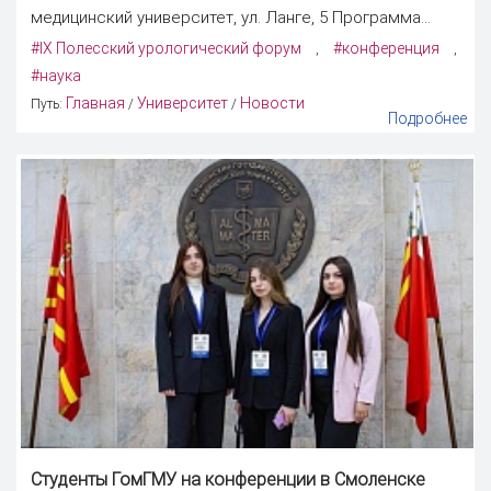
медицинский университет, ул. Ланге, 5 Программа...
#IX Полесский урологический форум
#конференция
,
,
#наука
Главная
Университет
Новости
Путь:
/
/
Подробнее
Студенты ГомГМУ на конференции в Смоленске