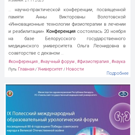
Изменен: 21.11.2025
... научно-практической конференции, посвященной
памяти Анны Викторовны Волотовской
«Инновационные технологии физиотерапии в лечении
и реабилитации».
Конференция
состоялась 20 ноября
на базе Белорусского государственного
медицинского университета. Ольга Леонидовна в
соавторстве с деканом ...
#конференция
#научный форум
#физиотерапия
#наука
,
,
,
Главная
Университет
Новости
Путь:
/
/
Подробнее