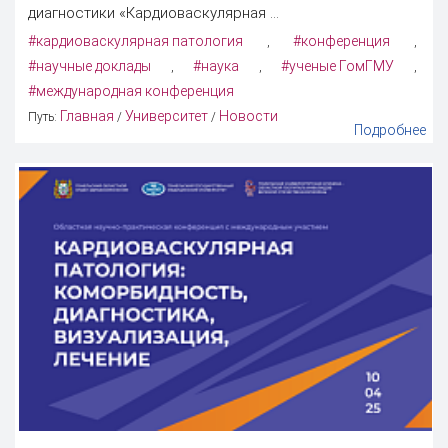
диагностики «Кардиоваскулярная ...
#кардиоваскулярная патология
#конференция
,
,
#научные доклады
#наука
#ученые ГомГМУ
,
,
,
#международная конференция
Главная
Университет
Новости
Путь:
/
/
Подробнее