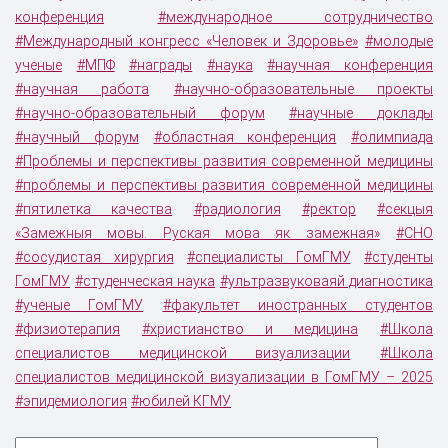
конференция
#международное сотрудничество
#Международный конгресс «Человек и Здоровье»
#молодые
ученые
#МПФ
#награды
#наука
#научная конференция
#научная работа
#научно-образовательные проекты
#научно-образовательный форум
#научные доклады
#научный форум
#областная конференция
#олимпиада
#Проблемы и перспективы развития современной медицины
#проблемы и перспективы развития современной медицины
#пятилетка качества
#радиология
#ректор
#секцыя
«Замежныя мовы. Руская мова як замежная»
#СНО
#сосудистая хирургия
#специалисты ГомГМУ
#студенты
ГомГМУ
#студенческая наука
#ультразвуковаяй диагностика
#ученые ГомГМУ
#факультет иностранных студентов
#физиотерапия
#христианство и медицина
#Школа
специалистов медицинской визуализации
#Школа
специалистов медицинской визуализации в ГомГМУ – 2025
#эпидемиология
#юбилей КГМУ