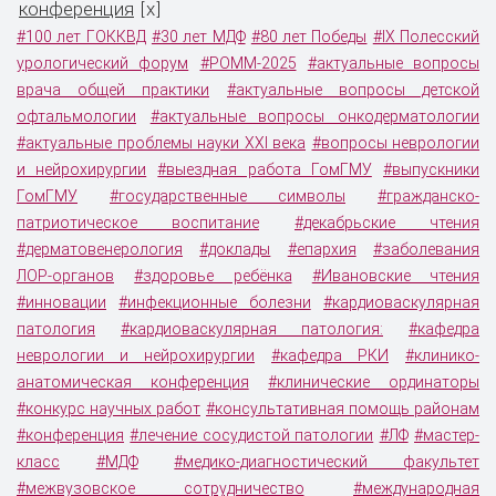
конференция
x
[
]
#100 лет ГОККВД
#30 лет МДФ
#80 лет Победы
#IX Полесский
урологический форум
#POMM-2025
#актуальные вопросы
врача общей практики
#актуальные вопросы детской
офтальмологии
#актуальные вопросы онкодерматологии
#актуальные проблемы науки XXI века
#вопросы неврологии
и нейрохирургии
#выездная работа ГомГМУ
#выпускники
ГомГМУ
#государственные символы
#гражданско-
патриотическое воспитание
#декабрьские чтения
#дерматовенерология
#доклады
#епархия
#заболевания
ЛОР-органов
#здоровье ребёнка
#Ивановские чтения
#инновации
#инфекционные болезни
#кардиоваскулярная
патология
#кардиоваскулярная патология:
#кафедра
неврологии и нейрохирургии
#кафедра РКИ
#клинико-
анатомическая конференция
#клинические ординаторы
#конкурс научных работ
#консультативная помощь районам
#конференция
#лечение сосудистой патологии
#ЛФ
#мастер-
класс
#МДФ
#медико-диагностический факультет
#межвузовское сотрудничество
#международная