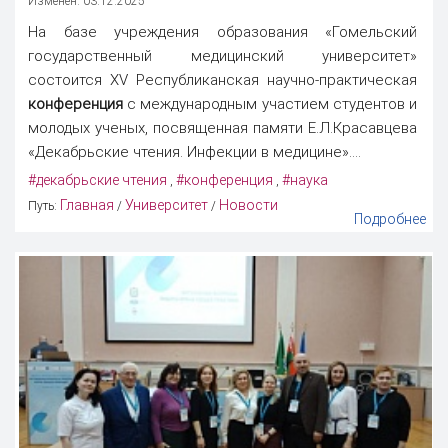
Изменен: 03.12.2025
На базе учреждения образования «Гомельский
государственный медицинский университет»
состоится XV Республиканская научно-практическая
конференция
с международным участием студентов и
молодых ученых, посвященная памяти Е.Л.Красавцева
«Декабрьские чтения. Инфекции в медицине»....
#декабрьские чтения
#конференция
#наука
,
,
Главная
Университет
Новости
Путь:
/
/
Подробнее