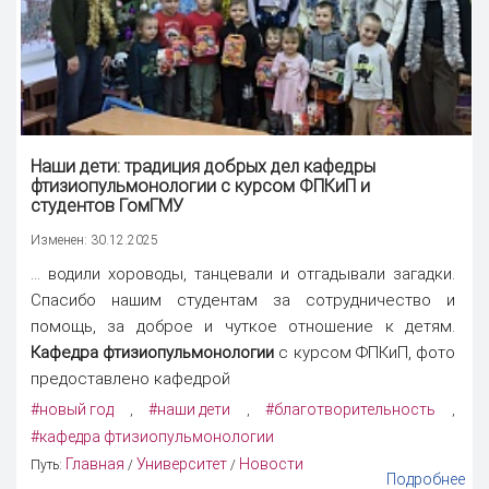
Наши дети: традиция добрых дел кафедры
фтизиопульмонологии с курсом ФПКиП и
студентов ГомГМУ
Изменен: 30.12.2025
... водили хороводы, танцевали и отгадывали загадки.
Спасибо нашим студентам за сотрудничество и
помощь, за доброе и чуткое отношение к детям.
Кафедра фтизиопульмонологии
с курсом ФПКиП, фото
предоставлено кафедрой
#новый год
#наши дети
#благотворительность
,
,
,
#кафедра фтизиопульмонологии
Главная
Университет
Новости
Путь:
/
/
Подробнее