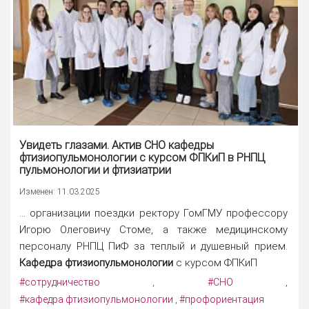
Увидеть глазами. Актив СНО кафедры
фтизиопульмонологии с курсом ФПКиП в РНПЦ
пульмонологии и фтизиатрии
Изменен: 11.03.2025
... организации поездки ректору ГомГМУ профессору
Игорю Олеговичу Стоме, а также медицинскому
персоналу РНПЦ ПиФ за теплый и душевный прием.
Кафедра фтизиопульмонологии
с курсом ФПКиП
#сотрудничество
#СНО
,
,
#кафедра фтизиопульмонологии
#профориентация
,