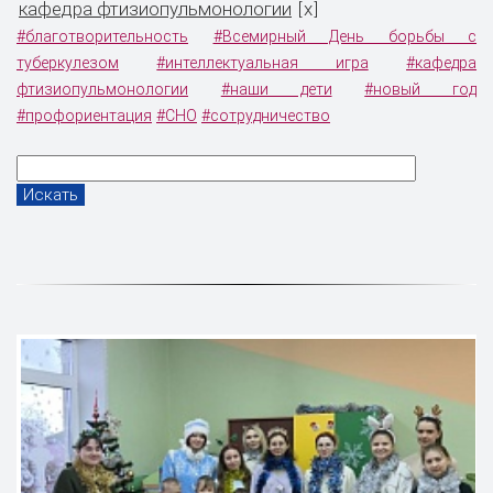
кафедра фтизиопульмонологии
x
[
]
#благотворительность
#Всемирный День борьбы с
туберкулезом
#интеллектуальная игра
#кафедра
фтизиопульмонологии
#наши дети
#новый год
#профориентация
#СНО
#сотрудничество