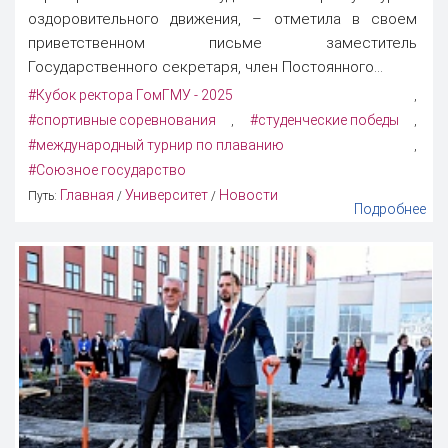
оздоровительного движения, – отметила в своем
приветственном письме заместитель
Государственного секретаря, член Постоянного...
#Кубок ректора ГомГМУ - 2025
,
#спортивные соревнования
#студенческие победы
,
,
#международный турнир по плаванию
,
#Союзное государство
Главная
Университет
Новости
Путь:
/
/
Подробнее