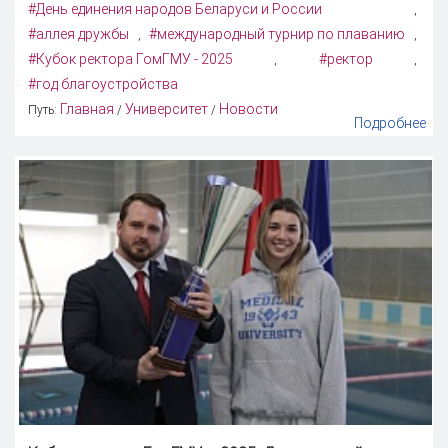
#День единения народов Беларуси и России
,
#аллея дружбы
#международный турнир по плаванию
,
,
#Кубок ректора ГомГМУ - 2025
#ректор
,
,
#год благоустройства
Главная
Университет
Новости
Путь:
/
/
Подробнее