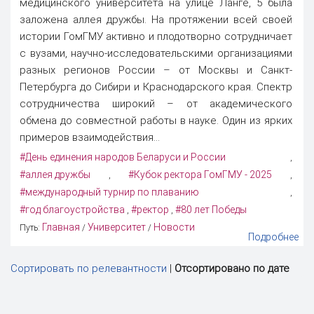
медицинского университета на улице Ланге, 5 была
заложена аллея дружбы. На протяжении всей своей
истории ГомГМУ активно и плодотворно сотрудничает
с вузами, научно-исследовательскими организациями
разных регионов России – от Москвы и Санкт-
Петербурга до Сибири и Краснодарского края. Спектр
сотрудничества широкий – от академического
обмена до совместной работы в науке. Один из ярких
примеров взаимодействия...
#День единения народов Беларуси и России
,
#аллея дружбы
#Кубок ректора ГомГМУ - 2025
,
,
#международный турнир по плаванию
,
#год благоустройства
#ректор
#80 лет Победы
,
,
Главная
Университет
Новости
Путь:
/
/
Подробнее
Сортировать по релевантности
|
Отсортировано по дате