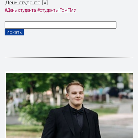
День студента
x
[
]
#День студента
#студенты ГомГМУ