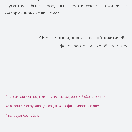
студентам были розданы тематические памятки и
информационные листовки.
И.В.Чернявская, воспитатель общежития №5,
фото предоставлено общежитием
#профилактика вредных привычек
#здоровый образ жизни
#здоровье и окружающая среда
#профлактическая акция
#Беларусь без табака