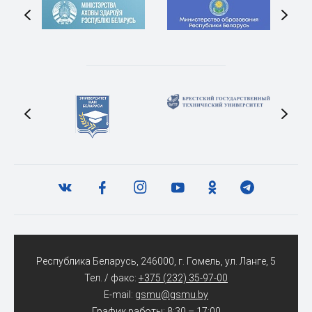
Республика Беларусь, 246000, г. Гомель, ул. Ланге, 5
Тел. / факс:
+375 (232) 35-97-00
E-mail:
gsmu@gsmu.by
График работы: 8:30 – 17:00