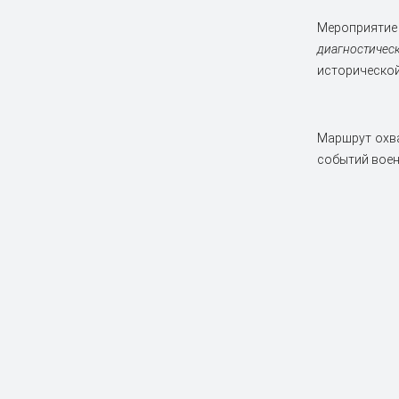
Мероприяти
диагностичес
исторической
Маршрут охва
событий воен