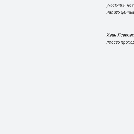
участники не 
нас это ценны
Иван Левковец
просто проход