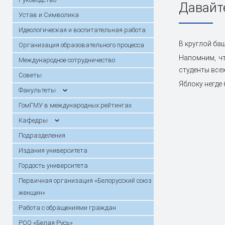
Практика
Сектор поддержки молодых
Стоимость
Порядок о
Давайт
году
специалистов и интернов
Конкурсы, гранты, стипендии
возмещени
Инструкци
Устав и Символика
Горячая линия по вопросам
Специальн
Кафедры
Симуляционно-аттестационный
Прием иностранных граждан для
Подраздел
Анкетиров
Повышение
Идеологическая и воспитательная работа
вступительной кампании
центр
обучения на английском языке /
переподго
В круглой ба
Первичная организация
Работа с 
Организация образовательного процесса
Training of foreign students in English
Работа комитета по этике
граждан
Патенты
«Белорусский союз женщин»
Банк данных одаренной молодежи
Студенчес
Напомним, чт
Международное сотрудничество
Христианс
студенты все
День открытых дверей
Архив про
Советы
Первичная профсоюзная
Информаци
Яблоку негде 
Календарь конференций
Диссертац
организация работников
Факультеты
Летопись
Карта и маршрут проезда
Электронн
ГомГМУ в международных рейтингах
абитуриен
обучения
Кафедры
В помощь исследователю
Госпрогра
Подразделения
Издания университета
Гордость университета
Первичная организация «Белорусский союз
женщин»
Работа с обращениями граждан
РОО «Белая Русь»