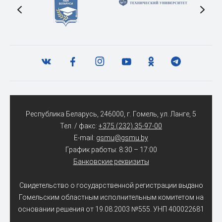
Республика Беларусь, 246000, г. Гомель, ул. Ланге, 5
Тел. / факс:
+375 (232) 35-97-00
E-mail:
gsmu@gsmu.by
График работы: 8:30 – 17:00
Банковские реквизиты
Свидетельство о государственной регистрации выдано
Гомельским областным исполнительным комитетом на
основании решения от 19.08.2003 №555. УНП 400022681