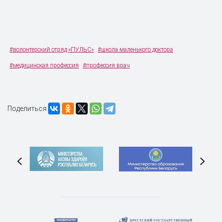
#волонтерский отряд «ПУЛЬС»
#школа маленького доктора
#медицинская профессия
#профессия врач
Поделиться