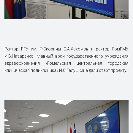
Ректор ГГУ им. Ф.Скорины С.А.Хахомов и ректор ГомГМУ
И.В.Назаренко, главный врач государственного учреждения
здравоохранения «Гомельская центральная городская
клиническая поликлиника» И.С.Галушкина дали старт проекту.