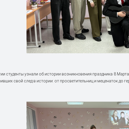
ии студенты узнали об истории возникновения праздника 8 Март
вивших свой след в истории: от просветительниц и меценаток до ге