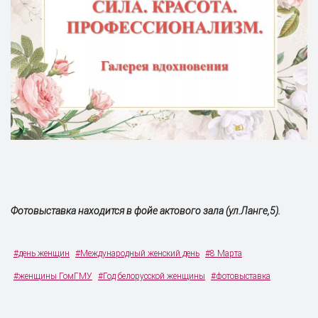
Фотовыставка находится в фойе актового зала (ул.Ланге,5).
#день женщин
#Международный женский день
#8 Марта
#женщины ГомГМУ
#Год белорусской женщины
#фотовыставка