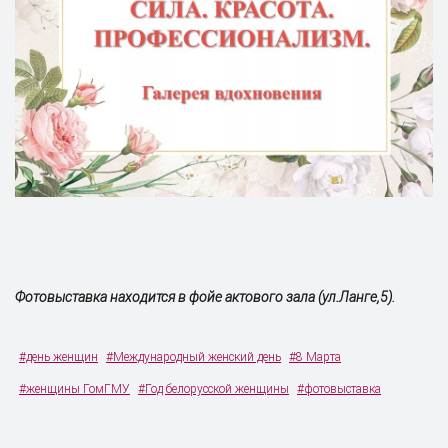
Фотовыставка находится в фойе актового зала (ул.Ланге,5).
#день женщин
#Международный женский день
#8 Марта
#женщины ГомГМУ
#Год белорусской женщины
#фотовыставка