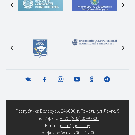
Республика Беларусь, 246000, г. Гомель, ул. Ланге, 5
Тел. / факс:
+375 (232) 35-97-00
E-mail:
gsmu@gsmu.by
График работы: 8:30 – 17:00