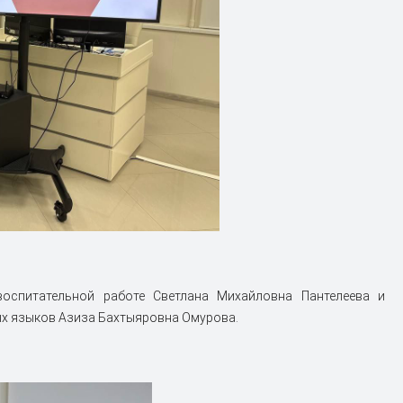
воспитательной работе Светлана Михайловна Пантелеева и
х языков Азиза Бахтыяровна Омурова.