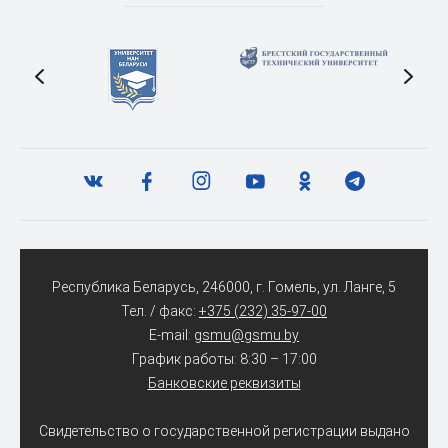
Республика Беларусь, 246000, г. Гомель, ул. Ланге, 5
Тел. / факс:
+375 (232) 35-97-00
E-mail:
gsmu@gsmu.by
График работы: 8:30 – 17:00
Банковские реквизиты
Свидетельство о государственной регистрации выдано