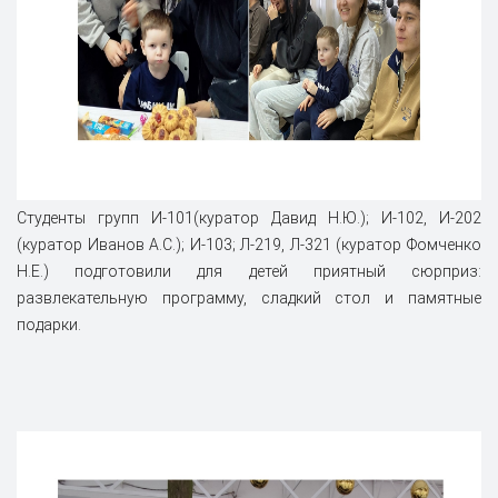
Студенты групп И-101(куратор Давид Н.Ю.); И-102, И-202
(куратор Иванов А.С.); И-103; Л-219, Л-321 (куратор Фомченко
Н.Е.) подготовили для детей приятный сюрприз:
развлекательную программу, сладкий стол и памятные
подарки.