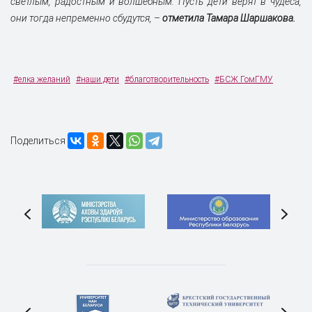
светлым, радостным и волшебным. Пусть дети верят в чудеса,
они тогда непременно сбудутся,
–
отметила Тамара Шаршакова.
#елка желаний
#наши дети
#благотворительность
#БСЖ ГомГМУ
Поделиться