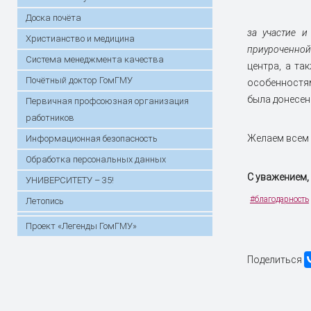
Доска почёта
за участие 
Христианство и медицина
приуроченной
Система менеджмента качества
центра, а та
Почётный доктор ГомГМУ
особенностям
была донесен
Первичная профсоюзная организация
работников
Желаем всем 
Информационная безопасность
Обработка персональных данных
С уважением, 
УНИВЕРСИТЕТУ – 35!
#благодарность
Летопись
Проект «Легенды ГомГМУ»
Поделиться