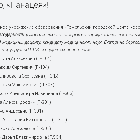
 обучения
бращения для
Факультеты
БРСМ
Ассоциация выпускников Г
, «Панацея»!
в 2026 году
я средств
и на метод
Совет молодых ученых
ости
Льготы для молодых специа
ения
ание
 квалификации и
Издания университета
Волонтерский центр ГомГМ
Цифровой кабинет иностра
товка для иностранных
абитуриента
нное учреждение образования «Гомельский городской центр кор
обращениями граждан
РОО «Белая Русь»
Студенчеcкое научное общ
кий совет
Именные стипендии
агодарность
руководителю волонтерского отряда «Панацея» Людм
тво и медицина
Система менеджмента каче
й медицины доценту, кандидату медицинских наук; Екатерине Серге
ходных баллов
Централизованное тестиро
онная безопасность
Обработка персональных д
атору группы П-104, и студентам-волонтерам:
ионный совет
Анкеты по микозам глотки
кита Алексеевич (П- 104)
ая регистрация
аксим Сергеевич (П-104)
тов бюджетной формы
Елизавета Сергеевна (П-З(В)
мма (ЧАЭС)
Калькулятор оценки риска
аксим Максимович (П-303)
прогрессирования цирроза
кова Александра Ильинична (П-303)
та Александрович (П-301)
на Андреевна (П-301)
я Анастасия Викторовна (П-301)
Дарья Алексеевна (П-501)
ч Дарья Владимировна (П,5О4)