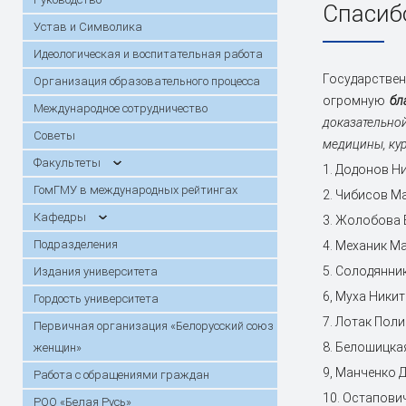
Практика
Сектор поддержки молодых
Стоимость
Порядок о
Спасибо
году
специалистов и интернов
Конкурсы, гранты, стипендии
возмещени
Инструкци
Устав и Символика
Горячая линия по вопросам
Специальн
Кафедры
Симуляционно-аттестационный
Прием иностранных граждан для
Подраздел
Анкетиров
Повышение
Идеологическая и воспитательная работа
вступительной кампании
центр
обучения на английском языке /
переподго
Государстве
Первичная организация
Работа с 
Организация образовательного процесса
Training of foreign students in English
Работа комитета по этике
граждан
Патенты
«Белорусский союз женщин»
Банк данных одаренной молодежи
Студенчес
огромную
бл
Международное сотрудничество
Христианс
доказательно
День открытых дверей
Архив про
Советы
Первичная профсоюзная
Информаци
медицины, кур
Календарь конференций
Диссертац
организация работников
Факультеты
1. Додонов Ни
Летопись
Карта и маршрут проезда
Электронн
ГомГМУ в международных рейтингах
2. Чибисов М
абитуриен
обучения
Кафедры
3. Жолобова 
В помощь исследователю
Госпрогра
Подразделения
4. Механик М
5. Солодянни
Издания университета
6, Муха Ники
Гордость университета
7. Лотак Поли
Первичная организация «Белорусский союз
8. Белошицка
женщин»
9, Манченко 
Работа с обращениями граждан
10. Остапови
РОО «Белая Русь»