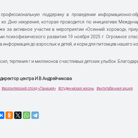
и профессиональную поддержку в проведении информационно-обр
 ко Дню некурения
, которая проводится по инициативе Междуна
кже за активное участие в мероприятии «Осенний хоровод», при
и психофизического развития 19 ноября 2025 г. Огромное спас
а информация до взрослых и детей, и корм для питомцев нашего к
сил, терпения г и миллионов счастливых детских улыбок. Благодар
директор центра И.В.
Андрейчикова
#волонтерский отряд «Панацея»
#студенческая жизнь
#антитабачная акция