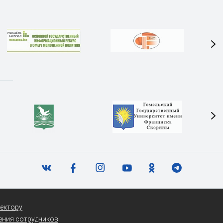
ектору
ения сотрудников