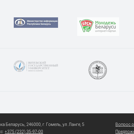
а Беларусь, 246000, г. Гомель, ул. Ланге, 5
Вопрос р
кс:
+375 (232) 35-97-00
Предлож