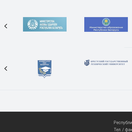
Республик
Тел. / фа