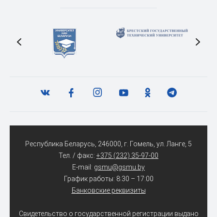
Республика Беларусь, 246000, г. Гомель, ул. Ланге, 5
Тел. / факс:
+375 (232) 35-97-00
E-mail:
gsmu@gsmu.by
График работы: 8:30 – 17:00
Банковские реквизиты
Свидетельство о государственной регистрации выдано