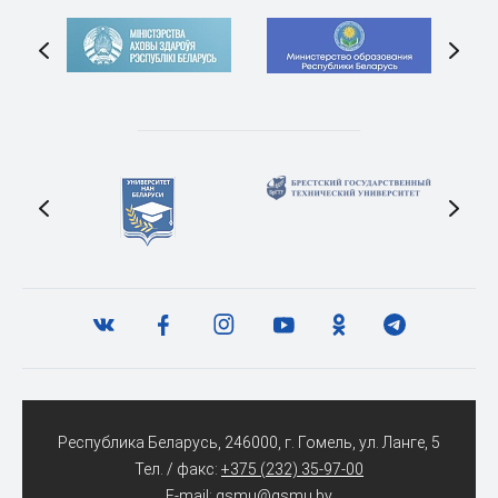
Республика Беларусь, 246000, г. Гомель, ул. Ланге, 5
Тел. / факс:
+375 (232) 35-97-00
E-mail:
gsmu@gsmu.by