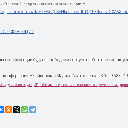
по базисной сердечно-легочной реанимации –
.google.com/forms/d/e/1FAIpQLSdHkubJe5RURTQ1hXttedcvDCMNSLc
 КОНФЕРЕНЦИИ
лы конференции будут в свободном доступе на YouTube-канале ун
 конференции – Чайковская Марина Анатольевна +375 29 537 01 6
#студенческая наука
#Проблемы и перспективы развития современной медици