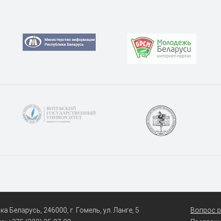
а Беларусь, 246000, г. Гомель, ул. Ланге, 5
Вопрос р