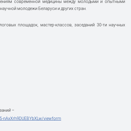
влениям современной медицины между молодыми и опытными
научной молодежи Беларуси и других стран.
логовых площадок, мастер-классов, заседаний 30-ти научных
ваний –
g5-nAxXrh9DUEBYbXLw/viewform