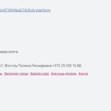
uIcNT34HAbdC18-I5vA/viewform
иверситета.
1; Жоголь Полина Леонидовна +375 29 339 16 88.
ны
#молодые ученые
#мастер-класс
#научные доклады
#наука