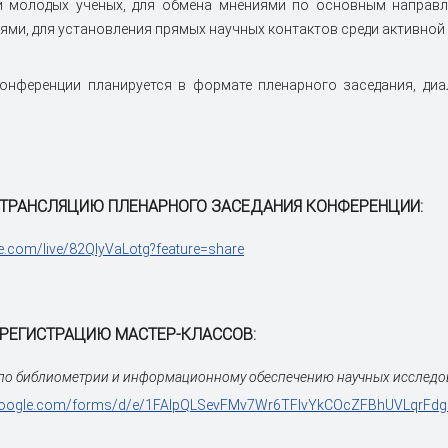
и молодых ученых, для обмена мнениями по основным напра
ями, для установления прямых научных контактов среди активной 
онференции планируется в формате пленарного заседания, диа
 ТРАНСЛЯЦИЮ ПЛЕНАРНОГО ЗАСЕДАНИЯ КОНФЕРЕНЦИИ:
be.com/live/82QlyVaLotg?feature=share
 РЕГИСТРАЦИЮ МАСТЕР-КЛАССОВ:
 по библиометрии и информационному обеспечению научных исследо
.google.com/forms/d/e/1FAIpQLSevFMv7Wr6TFlvYkCOcZFBhUVLqrFd