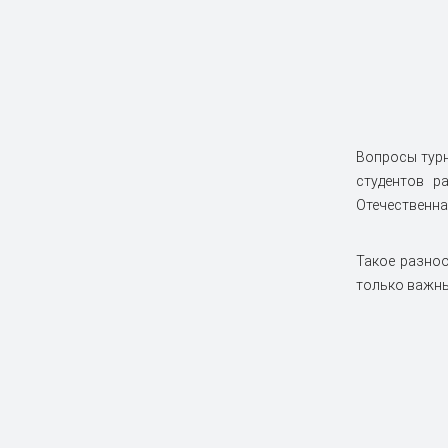
Вопросы турн
студентов р
Отечественна
Такое разноо
только важны