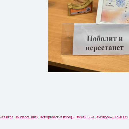
ная игра
#«ScienceQuiz»
#студенческие победы
#медицина
#молодежь ГомГМУ