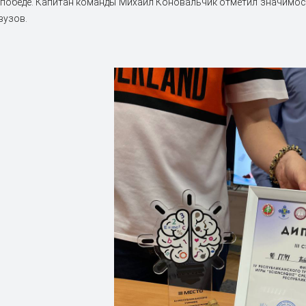
 победе. Капитан команды Михаил Коновальчик отметил значимос
вузов.