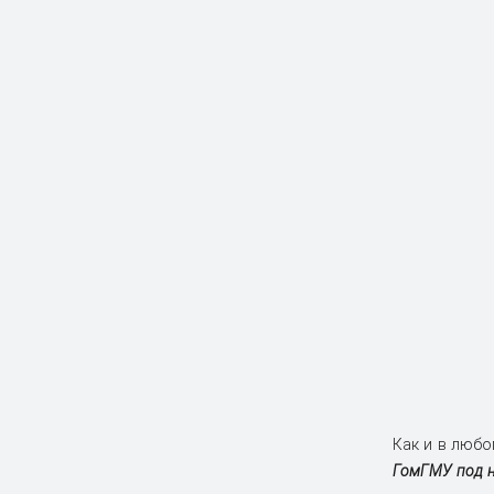
Как и в любо
ГомГМУ под н