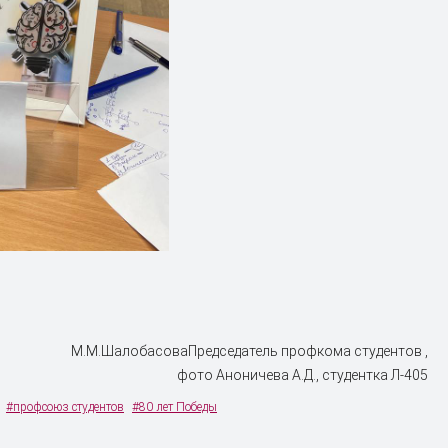
М.М.ШалобасоваПредседатель профкома студентов ,
фото Аноничева А.Д., студентка Л-405
#профсоюз студентов
#80 лет Победы