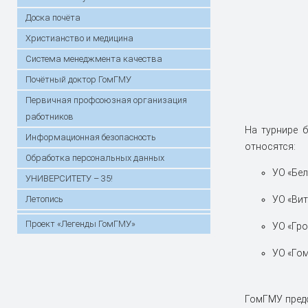
Доска почёта
Христианство и медицина
Система менеджмента качества
Почётный доктор ГомГМУ
Первичная профсоюзная организация
работников
На турнире б
Информационная безопасность
относятся:
Обработка персональных данных
УО «Бел
УНИВЕРСИТЕТУ – 35!
Летопись
УО «Вит
Проект «Легенды ГомГМУ»
УО «Гро
УО «Го
ГомГМУ предс