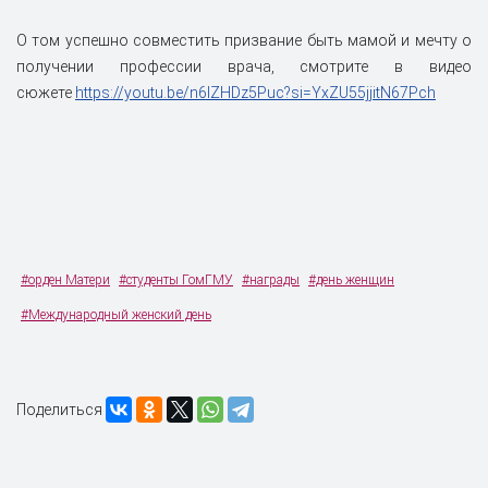
О том успешно совместить призвание быть мамой и мечту о
получении профессии врача, смотрите в видео
сюжете
https://youtu.be/n6lZHDz5Puc?si=YxZU55jjitN67Pch
#орден Матери
#студенты ГомГМУ
#награды
#день женщин
#Международный женский день
Поделиться