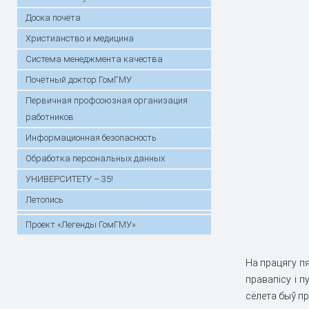
Доска почёта
Христианство и медицина
Система менеджмента качества
Почётный доктор ГомГМУ
Первичная профсоюзная организация
работников
Информационная безопасность
Обработка персональных данных
УНИВЕРСИТЕТУ – 35!
Летопись
Проект «Легенды ГомГМУ»
На працягу пя
правапiсу i 
сёлета быў п