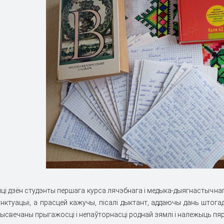
цi дзён студэнты першага курса лячэбнага i медыка-дыягнастычнаг
пунктуацыi, а прасцей кажучы, пiсалi дыктант, аддаючы дань штог
рысвечаны прыгажосцi i непаўторнасцi роднай зямлi i належыць пя