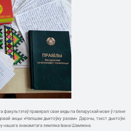
а факультэтаў правяралi свае веды па беларускай мове ў галiне
адовай акцыi «Напiшам дыктоўку разам». Дарэчы, тэкст дыктоўкi
ру нашага знакамiтага земляка Iвана Шамякiна.