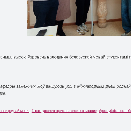
ачыць высокi ўзровень валодання беларускай мовай студэнтамi-п
 кафедры замежных моў вiншуюць уciх з Мiжнародным днём роднай 
зе.
зень роднай мовы
#гражданско-патриотическое воспитание
#рэспубліканская б