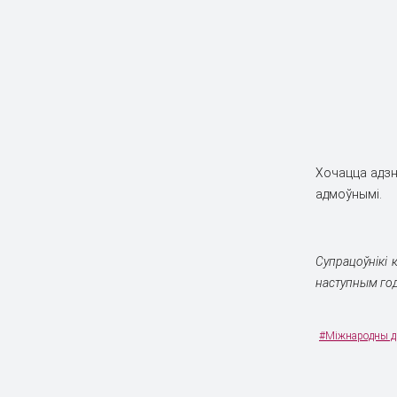
Хочацца адзн
адмоўнымi.
Супрацоўнiкi
наступным год
#Міжнародны д