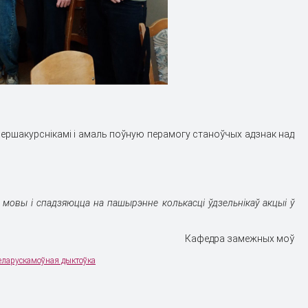
ершакурснiкамi i амаль поўную перамогу станоўчых адзнак над
мовы i спадзяюцца на пашырэнне колькасцi ўдзельнiкаў акцыi ў
Кафедра замежных моў
еларускамоўная дыктоўка