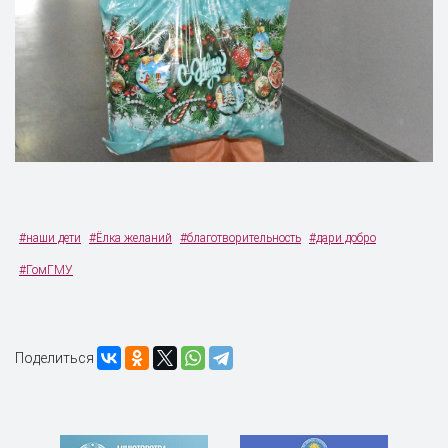
#наши дети
#Ёлка желаний
#благотворительность
#дари добро
#ГомГМУ
Поделиться