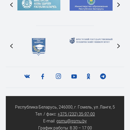
Республика Беларусь, 246000, г. Гомель, ул. Ланге, 5
Тел. / факс:
+375 (232) 35-97-00
E-mail:
gsmu@gsmu.by
График работы: 8:30 – 17:00