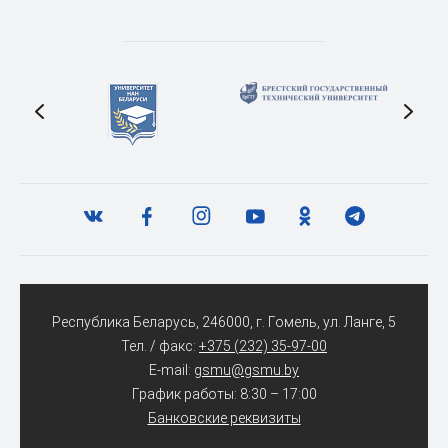
Республика Беларусь, 246000, г. Гомель, ул. Ланге, 5
Тел. / факс:
+375 (232) 35-97-00
E-mail:
gsmu@gsmu.by
График работы: 8:30 – 17:00
Банковские реквизиты