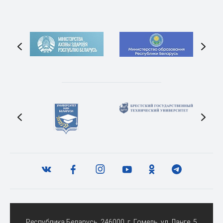
Республика Беларусь, 246000, г. Гомель, ул. Ланге, 5